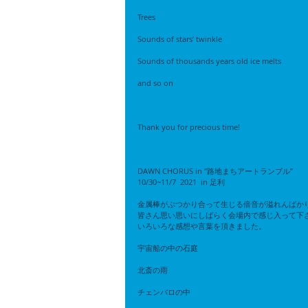
Trees
Sounds of stars’ twinkle
Sounds of thousands years old ice melts
and so on
Thank you for precious time!
DAWN CHORUS in ”路地まちアートランブル” 
10/30~11/7  2021  in 足利
金属棒がぶつかり合って生じる倍音が溢れんばか
皆さん思い思いにしばらく会場内で感じ入って下
いろいろな感想や言葉を頂きました。
宇宙船の中の石庭
北斎の雨
チェンバロの中