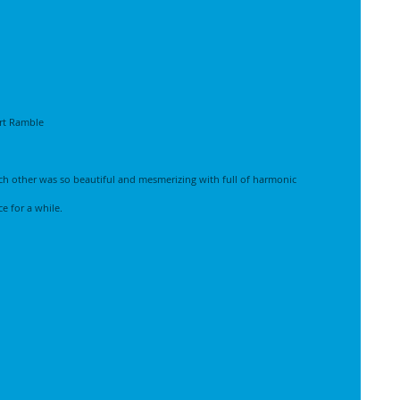
rt Ramble 
ch other was so beautiful and mesmerizing with full of harmonic 
e for a while.