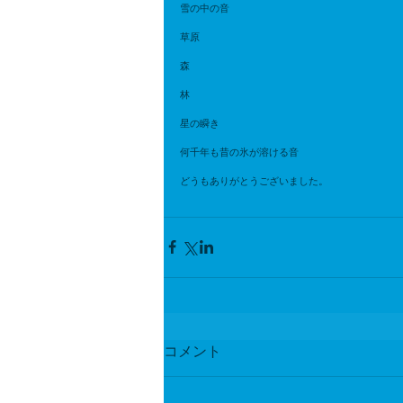
雪の中の音
草原　
森　
林
星の瞬き
何千年も昔の氷が溶ける音
どうもありがとうございました。
コメント