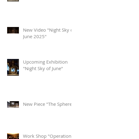
New Video "Night Sky of
June 2025"
Upcoming Exhibition
"Night Sky of June"
New Piece "The Sphere"
Work Shop "Operation