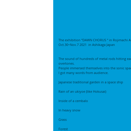
The exhibition “DAWN CHORUS “ in Rojimachi A
Oct.30~Nov.7 2021  in Ashikaga Japan
The sound of hundreds of metal rods hitting ea
overtones.
People immersed themselves into the sonic spac
I got many words from audience.
Japanese traditional garden in a space ship
Rain of an ukiyoe (like Hokusai)
Inside of a cembalo
In heavy snow
Grass
Forest