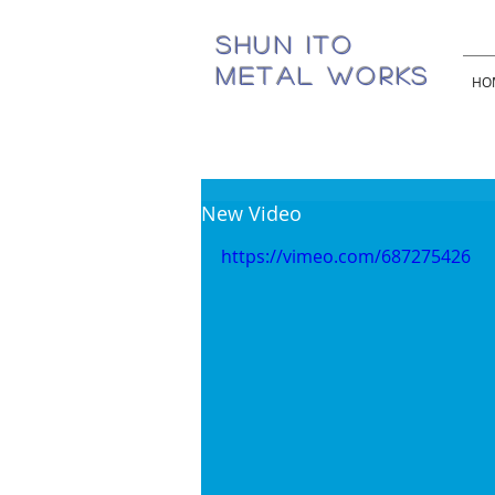
SHUN ITO
METAL WORKS
HO
New Video
https://vimeo.com/687275426